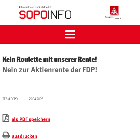
STARTSEITE
RENTE
Kein Roulette mit unserer Rente!
ARBEITSMARKT
Nein zur Aktienrente der FDP!
GESUNDHEIT
ÜBER UNS
TEAM SOPO
25.04.2023
ARCHIV
als PDF speichern
KONTAKT
ausdrucken